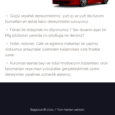
Güçlü seyahat deneyimlerimiz, yurt içi ve yurt dısı turizm
hizmetleri en akılda kalıcı deneyimlerle sunuyoruz .
Ferrari ile dolaşmak mı istiyorsunuz ? Ses duvarını aşan bir
Mig pilotunun yanında co-pilotluğa ne dersiniz?
Hotel, restoran, Cafe ve eğlence mekanları ile yapmış
olduumuz anlaşmalar üzerinden kullanıcılara özel fırsatlar
sunar.
Kurumsal alanda bayi ve ödül/motivasyon toplantıları, ürün
lansmanları veya mavi yolculuklar gerçekleştirmek üzere
deneyimler yaratmak uzmanlık alanımız…
Biggclub © 2021 / Tüm hakları saklıdır.